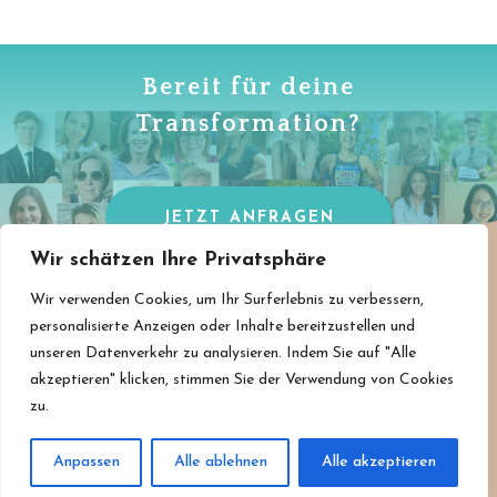
Bereit für deine
Transformation?
JETZT ANFRAGEN
Wir schätzen Ihre Privatsphäre
Wir verwenden Cookies, um Ihr Surferlebnis zu verbessern,
personalisierte Anzeigen oder Inhalte bereitzustellen und
unseren Datenverkehr zu analysieren. Indem Sie auf "Alle
akzeptieren" klicken, stimmen Sie der Verwendung von Cookies
zu.
AGB
/
Impressum
/
Datenschutz
/
Widerruf
/
E-Mail:
kontakt@sennfit.com
Anpassen
Alle ablehnen
Alle akzeptieren
Sennfit © 2024. Alle Rechte vorbehalten.